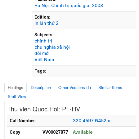
Hà Nội:
Chính trị quốc gia,
2008
Edition:
In lần thứ 2
Subjects:
chính trị
chủ nghĩa xã hội
đổi mới
Việt Nam
Tags:
Holdings
Description
Other Versions (1)
Similar Items
Staff View
Thu vien Quoc Hoi: P1-HV
Holdings details from Thu vien Quoc Hoi: P1-HV
320.4597 Đ452m
Call Number:
Available
Copy
VV00027877