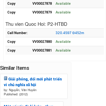
Available
Copy
VV00027878
Available
Copy
VV00027879
Thu vien Quoc Hoi: P2-HTBD
Holdings details from Thu vien Quoc Hoi: P2-HTBD
320.4597 Đ452m
Call Number:
Available
Copy
VV00027880
Available
Copy
VV00027881
Similar Items
Giải phóng, đổi mới phát triển
vì chủ nghĩa xã hội
by: Nguyễn, Văn Huyên
Published: (2012)