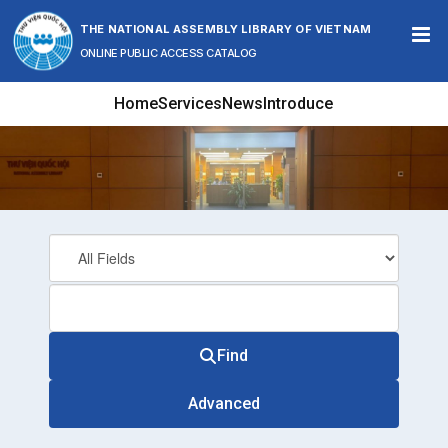
Skip to content
THE NATIONAL ASSEMBLY LIBRARY OF VIETNAM
ONLINE PUBLIC ACCESS CATALOG
Home
Services
News
Introduce
Find
Advanced