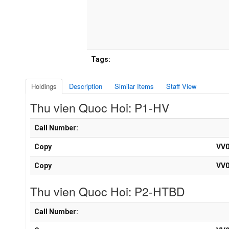
Tags:
Holdings
Description
Similar Items
Staff View
Thu vien Quoc Hoi: P1-HV
Holdings details from Thu vien Quoc Hoi: P1-HV
Call Number:
Copy
VV0
Copy
VV0
Thu vien Quoc Hoi: P2-HTBD
Holdings details from Thu vien Quoc Hoi: P2-HTBD
Call Number: