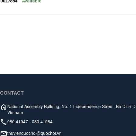
Available
0027884
CONTACT
National Assembly Building, No. 1 Independence Street, Ba Dinh Dis
Vietnam
080.41947
-
080.41984
thuvienquochoi@quochoi.vn