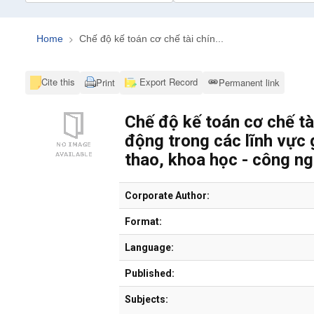
Home
Chế độ kế toán cơ chế tài chín...
Cite this
Export Record
Print
Permanent link
Chế độ kế toán cơ chế tà
động trong các lĩnh vực g
thao, khoa học - công ngh
Bibliographic Details
Corporate Author:
Format:
Language:
Published:
Subjects: