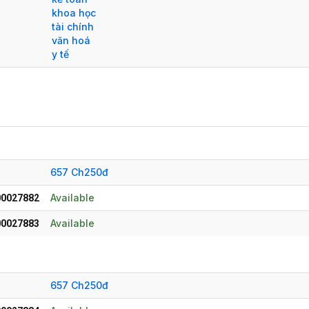
khoa học
tài chính
văn hoá
y tế
657 Ch250đ
Available
0027882
Available
0027883
657 Ch250đ