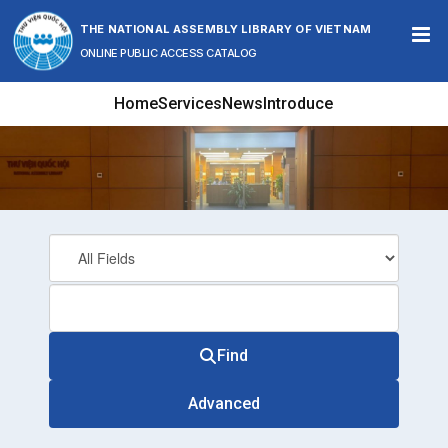
Skip to content
THE NATIONAL ASSEMBLY LIBRARY OF VIETNAM
ONLINE PUBLIC ACCESS CATALOG
Home
Services
News
Introduce
Find
Advanced