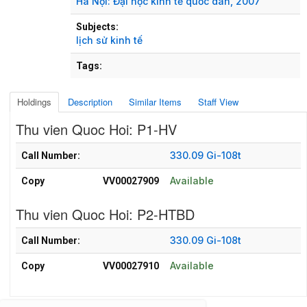
Hà Nội:
Đại học kinh tế quốc dân,
2007
Subjects:
lịch sử kinh tế
Tags:
Holdings
Description
Similar Items
Staff View
Thu vien Quoc Hoi: P1-HV
Holdings details from Thu vien Quoc Hoi: P1-HV
330.09 Gi-108t
Call Number:
Available
Copy
VV00027909
Thu vien Quoc Hoi: P2-HTBD
Holdings details from Thu vien Quoc Hoi: P2-HTBD
330.09 Gi-108t
Call Number:
Available
Copy
VV00027910