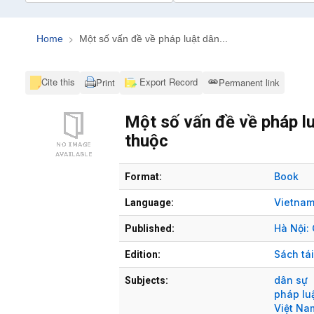
Home
Một số vấn đề về pháp luật dân...
Cite this
Export Record
Print
Permanent link
Một số vấn đề về pháp lu
thuộc
Bibliographic Details
Book
Format:
Vietna
Language:
Hà Nội:
Published:
Sách tá
Edition:
dân sự
Subjects:
pháp lu
Việt Na