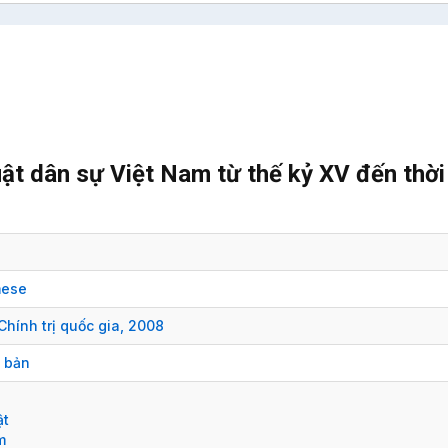
ật dân sự Việt Nam từ thế kỷ XV đến thời
mese
Chính trị quốc gia,
2008
i bản
ật
m