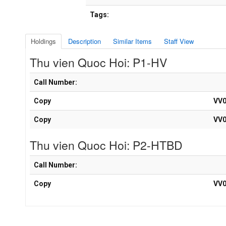
Tags:
Holdings
Description
Similar Items
Staff View
Thu vien Quoc Hoi: P1-HV
Holdings details from Thu vien Quoc Hoi: P1-HV
Call Number:
Copy
VV0
Copy
VV0
Thu vien Quoc Hoi: P2-HTBD
Holdings details from Thu vien Quoc Hoi: P2-HTBD
Call Number:
Copy
VV0