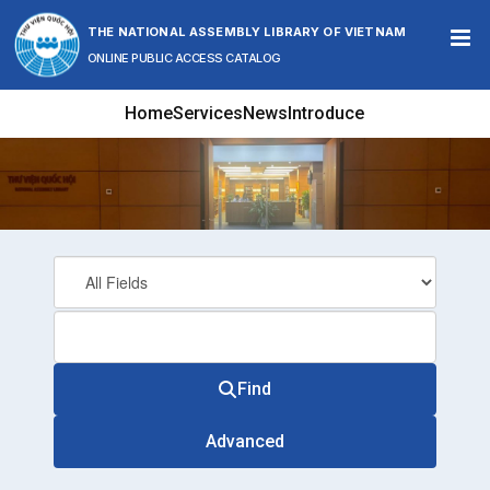
Skip to content
THE NATIONAL ASSEMBLY LIBRARY OF VIETNAM
ONLINE PUBLIC ACCESS CATALOG
Home
Services
News
Introduce
Find
Advanced