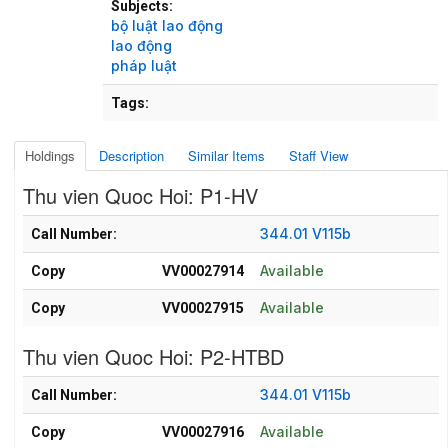
Subjects:
bộ luật lao động
lao động
pháp luật
Tags:
Holdings
Description
Similar Items
Staff View
Thu vien Quoc Hoi: P1-HV
Holdings details from Thu vien Quoc Hoi: P1-HV
344.01 V115b
Call Number:
Available
Copy
VV00027914
Available
Copy
VV00027915
Thu vien Quoc Hoi: P2-HTBD
Holdings details from Thu vien Quoc Hoi: P2-HTBD
344.01 V115b
Call Number:
Available
Copy
VV00027916