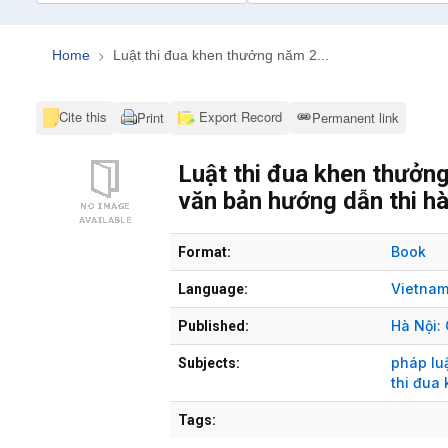
Home
Luật thi đua khen thưởng năm 2...
Cite this
Export Record
Print
Permanent link
Luật thi đua khen thưởn
văn bản hướng dẫn thi h
Bibliographic Details
Book
Format:
Vietna
Language:
Hà Nội:
Published:
pháp lu
Subjects:
thi đua
Tags: