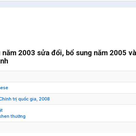
g năm 2003 sửa đổi, bổ sung năm 2005 và
ành
mese
Chính trị quốc gia,
2008
ật
 khen thưởng