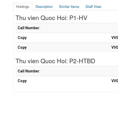
Holdings
Description
Similar Items
Staff View
Thu vien Quoc Hoi: P1-HV
Holdings details from Thu vien Quoc Hoi: P1-HV
Call Number:
Copy
VV0
Copy
VV0
Thu vien Quoc Hoi: P2-HTBD
Holdings details from Thu vien Quoc Hoi: P2-HTBD
Call Number:
Copy
VV0