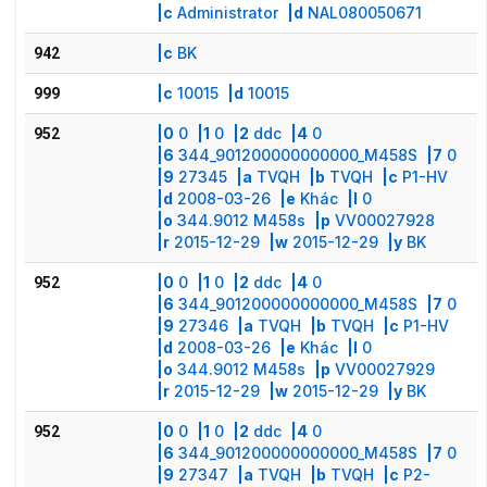
|c
Administrator
|d
NAL080050671
|c
BK
942
|c
10015
|d
10015
999
|0
0
|1
0
|2
ddc
|4
0
952
|6
344_901200000000000_M458S
|7
0
|9
27345
|a
TVQH
|b
TVQH
|c
P1-HV
|d
2008-03-26
|e
Khác
|l
0
|o
344.9012 M458s
|p
VV00027928
|r
2015-12-29
|w
2015-12-29
|y
BK
|0
0
|1
0
|2
ddc
|4
0
952
|6
344_901200000000000_M458S
|7
0
|9
27346
|a
TVQH
|b
TVQH
|c
P1-HV
|d
2008-03-26
|e
Khác
|l
0
|o
344.9012 M458s
|p
VV00027929
|r
2015-12-29
|w
2015-12-29
|y
BK
|0
0
|1
0
|2
ddc
|4
0
952
|6
344_901200000000000_M458S
|7
0
|9
27347
|a
TVQH
|b
TVQH
|c
P2-