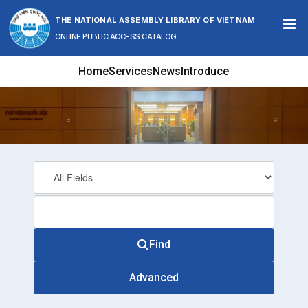
Skip to content
THE NATIONAL ASSEMBLY LIBRARY OF VIETNAM
ONLINE PUBLIC ACCESS CATALOG
Home
Services
News
Introduce
Find
Advanced