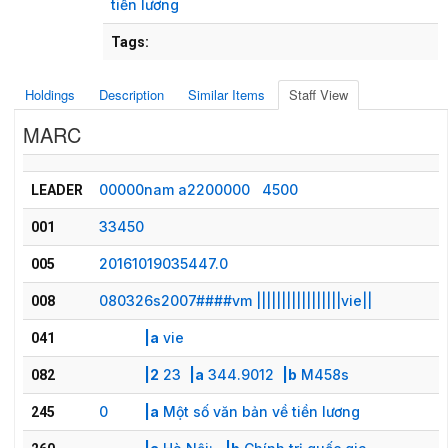
tiền lương
Tags:
Holdings
Description
Similar Items
Staff View
MARC
00000nam a2200000   4500
LEADER
33450
001
20161019035447.0
005
080326s2007####vm |||||||||||||||||vie||
008
|a
vie
041
|2
23
|a
344.9012
|b
M458s
082
0
|a
Một số văn bản về tiền lương
245