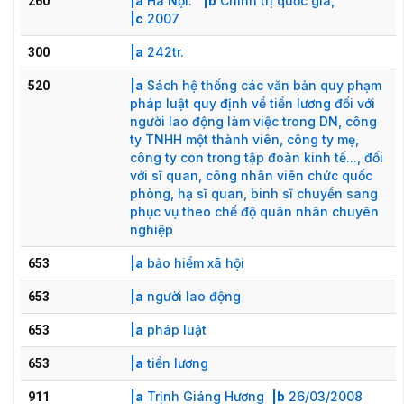
|a
Hà Nội:
|b
Chính trị quốc gia,
260
|c
2007
|a
242tr.
300
|a
Sách hệ thống các văn bản quy phạm
520
pháp luật quy định về tiền lương đối với
người lao động làm việc trong DN, công
ty TNHH một thành viên, công ty mẹ,
công ty con trong tập đoàn kinh tế..., đối
với sĩ quan, công nhân viên chức quốc
phòng, hạ sĩ quan, binh sĩ chuyển sang
phục vụ theo chế độ quân nhân chuyên
nghiệp
|a
bảo hiểm xã hội
653
|a
người lao động
653
|a
pháp luật
653
|a
tiền lương
653
|a
Trịnh Giáng Hương
|b
26/03/2008
911