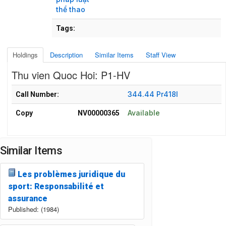
thể thao
Tags:
Holdings
Description
Similar Items
Staff View
Thu vien Quoc Hoi: P1-HV
Holdings details from Thu vien Quoc Hoi: P1-HV
344.44 Pr418l
Call Number:
Available
Copy
NV00000365
Similar Items
Les problèmes juridique du
sport: Responsabilité et
assurance
Published: (1984)