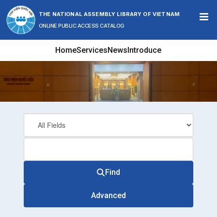
Skip to content
THE NATIONAL ASSEMBLY LIBRARY OF VIETNAM
ONLINE PUBLIC ACCESS CATALOG
Home
Services
News
Introduce
Find
Advanced