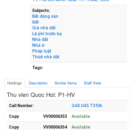
Subjects:
Bất động sản
Đất
Giá nhà đất
Lệ phí trước bạ
Nhà đất
Nhà ở
Pháp luật
Thúê nhà đất
Tags:
Holdings
Description
Similar Items
Staff View
Thu vien Quoc Hoi: P1-HV
Holdings details from Thu vien Quoc Hoi: P1-HV
346.045 T310h
Call Number:
Available
Copy
VV00006353
Available
Copy
VV00006354