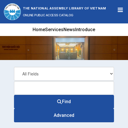
Skip to content
THE NATIONAL ASSEMBLY LIBRARY OF VIETNAM
ONLINE PUBLIC ACCESS CATALOG
Home
Services
News
Introduce
Find
Advanced