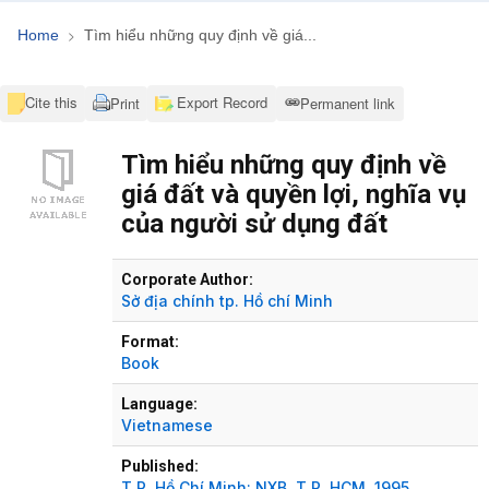
Home
Tìm hiểu những quy định về giá...
Cite this
Export Record
Print
Permanent link
Tìm hiểu những quy định về
giá đất và quyền lợi, nghĩa vụ
của người sử dụng đất
Bibliographic Details
Corporate Author:
Sở địa chính tp. Hồ chí Minh
Format:
Book
Language:
Vietnamese
Published:
T.P. Hồ Chí Minh:
NXB. T.P. HCM,
1995