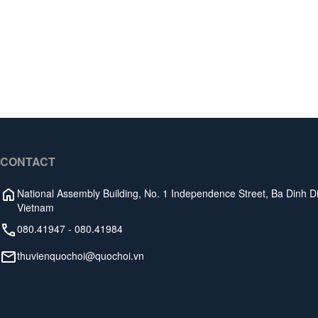
CONTACT
National Assembly Building, No. 1 Independence Street, Ba Dinh Dis
Vietnam
080.41947
-
080.41984
thuvienquochoi@quochoi.vn