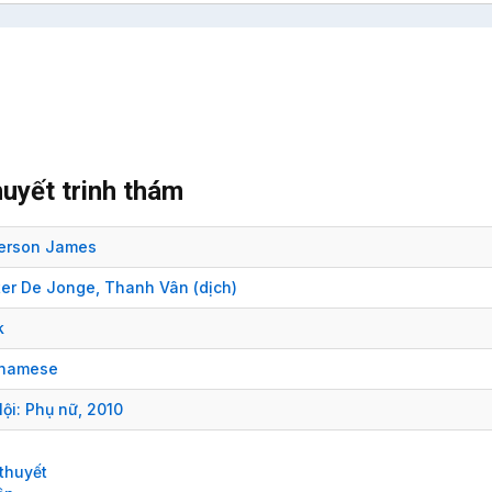
huyết trinh thám
terson James
ter De Jonge
,
Thanh Vân
(dịch)
k
tnamese
ội:
Phụ nữ,
2010
 thuyết