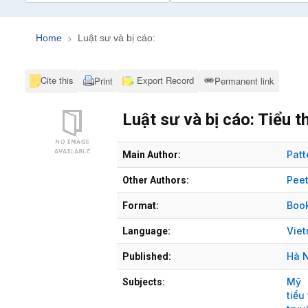
Home
Luật sư và bị cáo:
Cite this
Export Record
Print
Permanent link
Luật sư và bị cáo: Tiểu t
Bibliographic Details
Pat
Main Author:
Pee
Other Authors:
Boo
Format:
Vie
Language:
Hà N
Published:
Mỹ
Subjects:
tiểu