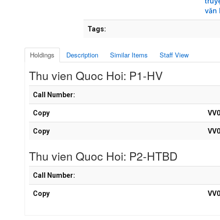
truy
văn 
Tags:
Holdings
Description
Similar Items
Staff View
Thu vien Quoc Hoi: P1-HV
Holdings details from Thu vien Quoc Hoi: P1-HV
Call Number:
Copy
VV0
Copy
VV0
Thu vien Quoc Hoi: P2-HTBD
Holdings details from Thu vien Quoc Hoi: P2-HTBD
Call Number:
Copy
VV0