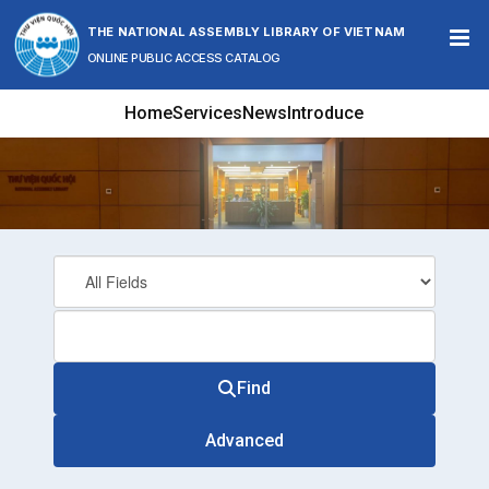
Skip to content
THE NATIONAL ASSEMBLY LIBRARY OF VIETNAM
ONLINE PUBLIC ACCESS CATALOG
Home
Services
News
Introduce
Find
Advanced