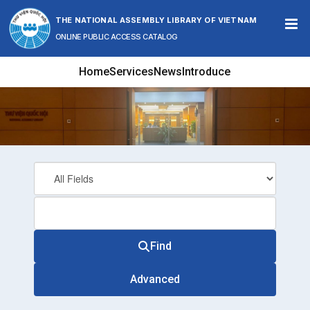
Skip to content
THE NATIONAL ASSEMBLY LIBRARY OF VIETNAM
ONLINE PUBLIC ACCESS CATALOG
Home
Services
News
Introduce
Find
Advanced