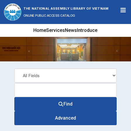
Skip to content
THE NATIONAL ASSEMBLY LIBRARY OF VIETNAM
ONLINE PUBLIC ACCESS CATALOG
Home
Services
News
Introduce
Find
Advanced