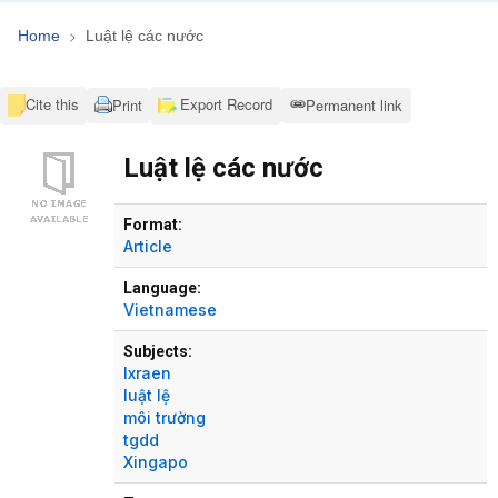
Home
Luật lệ các nước
Cite this
Export Record
Print
Permanent link
Luật lệ các nước
Bibliographic Details
Format:
Article
Language:
Vietnamese
Subjects:
Ixraen
luật lệ
môi trường
tgdd
Xingapo