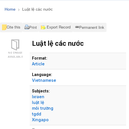
Home
Luật lệ các nước
Cite this
Export Record
Print
Permanent link
Luật lệ các nước
Bibliographic Details
Format:
Article
Language:
Vietnamese
Subjects:
Ixraen
luật lệ
môi trường
tgdd
Xingapo