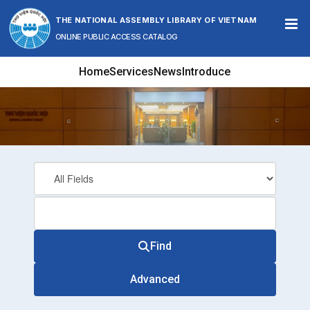
Skip to content
THE NATIONAL ASSEMBLY LIBRARY OF VIETNAM
ONLINE PUBLIC ACCESS CATALOG
Home
Services
News
Introduce
Find
Advanced