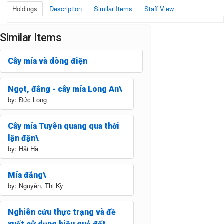
Holdings
Description
Similar Items
Staff View
Similar Items
Cây mía và dòng điện
Ngọt, đắng - cây mía Long An\
by: Đức Long
Cây mía Tuyên quang qua thời
lận đận\
by: Hải Hà
Mía đắng\
by: Nguyễn, Thị Kỳ
Nghiên cứu thực trạng và đề