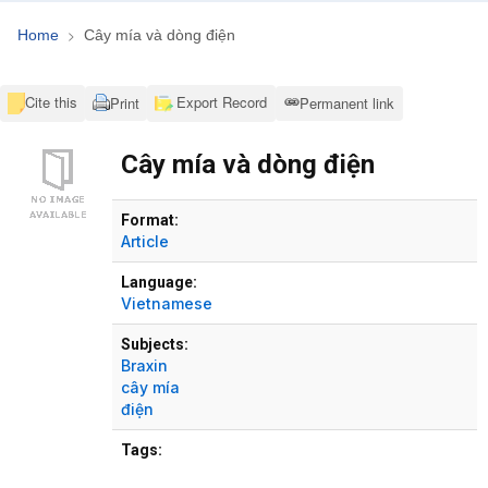
Home
Cây mía và dòng điện
Cite this
Export Record
Print
Permanent link
Cây mía và dòng điện
Bibliographic Details
Format:
Article
Language:
Vietnamese
Subjects:
Braxin
cây mía
điện
Tags: