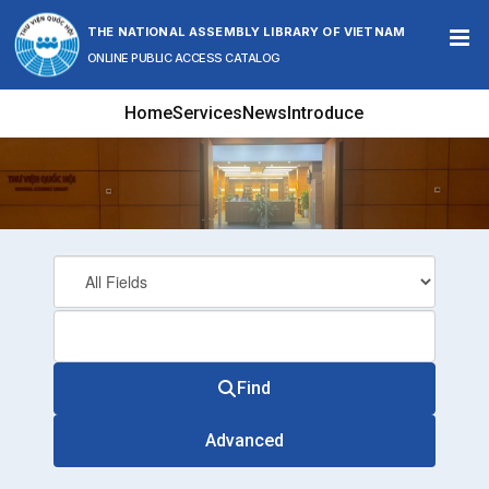
Skip to content
THE NATIONAL ASSEMBLY LIBRARY OF VIETNAM
ONLINE PUBLIC ACCESS CATALOG
Home
Services
News
Introduce
Find
Advanced