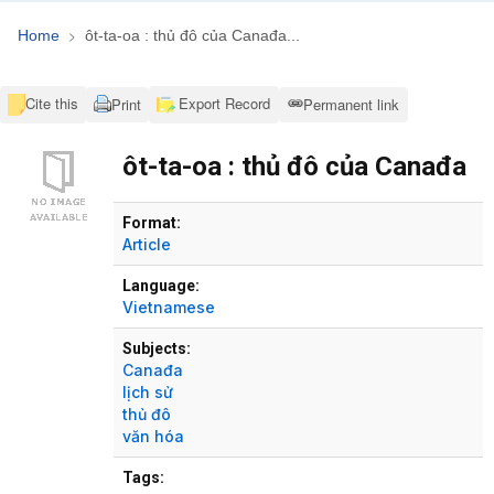
Home
ôt-ta-oa : thủ đô của Canađa...
Cite this
Export Record
Print
Permanent link
ôt-ta-oa : thủ đô của Canađa
Bibliographic Details
Format:
Article
Language:
Vietnamese
Subjects:
Canađa
lịch sử
thủ đô
văn hóa
Tags: