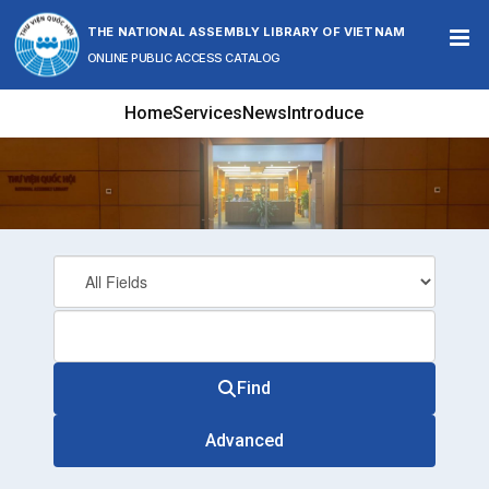
Skip to content
THE NATIONAL ASSEMBLY LIBRARY OF VIETNAM
ONLINE PUBLIC ACCESS CATALOG
Home
Services
News
Introduce
Find
Advanced