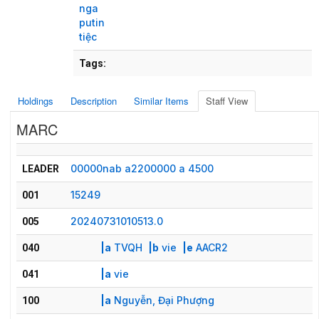
nga
putin
tiệc
Tags:
Holdings
Description
Similar Items
Staff View
MARC
00000nab a2200000 a 4500
LEADER
15249
001
20240731010513.0
005
|a
TVQH
|b
vie
|e
AACR2
040
|a
vie
041
|a
Nguyễn, Đại Phượng
100