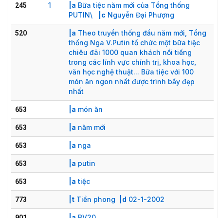
1
|a
Bữa tiệc năm mới của Tổng thống
245
PUTIN\
|c
Nguyễn Đại Phượng
|a
Theo truyền thống đầu năm mới, Tổng
520
thống Nga V.Putin tổ chức một bữa tiệc
chiêu đãi 1000 quan khách nổi tiếng
trong các lĩnh vực chính trị, khoa học,
văn học nghệ thuật... Bữa tiệc với 100
món ăn ngon nhất được trình bầy đẹp
nhất
|a
món ăn
653
|a
năm mới
653
|a
nga
653
|a
putin
653
|a
tiệc
653
|t
Tiền phong
|d
02-1-2002
773
|a
BV20
901