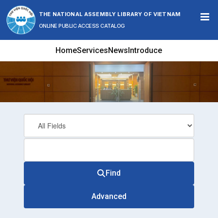
Skip to content
THE NATIONAL ASSEMBLY LIBRARY OF VIETNAM
ONLINE PUBLIC ACCESS CATALOG
Home
Services
News
Introduce
Find
Advanced