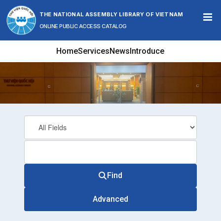
Skip to content
THE NATIONAL ASSEMBLY LIBRARY OF VIETNAM
ONLINE PUBLIC ACCESS CATALOG
Home
Services
News
Introduce
Find
Advanced