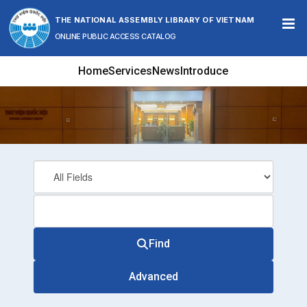
Skip to content
THE NATIONAL ASSEMBLY LIBRARY OF VIETNAM
ONLINE PUBLIC ACCESS CATALOG
Home
Services
News
Introduce
Find
Advanced