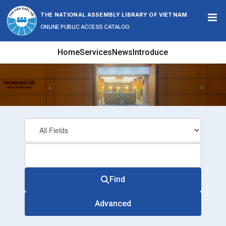
Skip to content
THE NATIONAL ASSEMBLY LIBRARY OF VIETNAM
ONLINE PUBLIC ACCESS CATALOG
Home
Services
News
Introduce
Find
Advanced