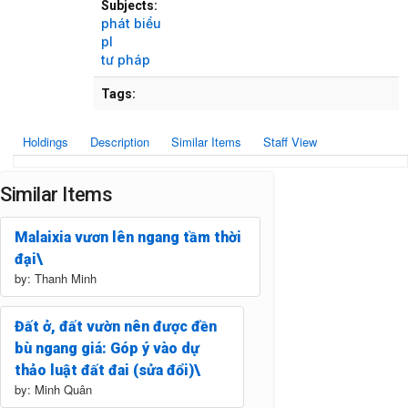
Subjects:
phát biểu
pl
tư pháp
Tags:
Holdings
Description
Similar Items
Staff View
Similar Items
Malaixia vươn lên ngang tầm thời
đại\
by: Thanh Minh
Đất ở, đất vườn nên được đền
bù ngang giá: Góp ý vào dự
thảo luật đất đai (sửa đổi)\
by: Minh Quân