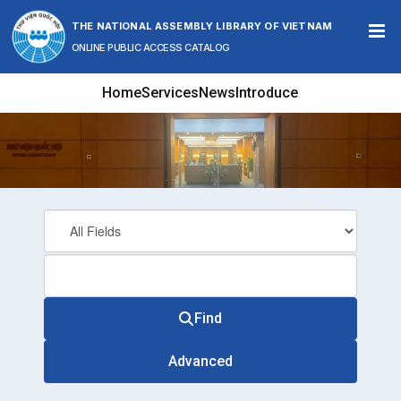
Skip to content
THE NATIONAL ASSEMBLY LIBRARY OF VIETNAM
ONLINE PUBLIC ACCESS CATALOG
Home
Services
News
Introduce
Find
Advanced