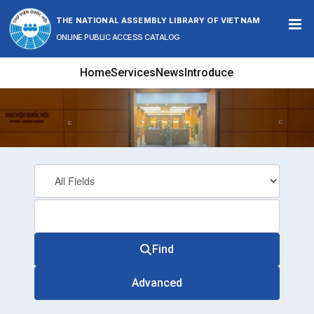
Skip to content
THE NATIONAL ASSEMBLY LIBRARY OF VIETNAM
ONLINE PUBLIC ACCESS CATALOG
Home
Services
News
Introduce
Find
Advanced