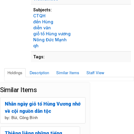
Subjects:
CTQH
đền Hùng
diễn văn
giỗ tổ Hùng vương
Nông Đức Mạnh
qh
Tags:
Holdings
Description
Similar Items
Staff View
Similar Items
Nhân ngày giỗ tổ Hùng Vương nhớ
về cội nguồn dân tộc
by: Bùi, Công Bính
Thiêng liêng những tiếng