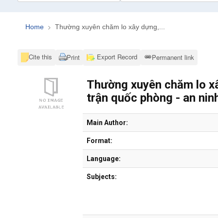
Home
Thường xuyên chăm lo xây dựng,...
Cite this
Export Record
Print
Permanent link
Thường xuyên chăm lo xâ
trận quốc phòng - an nin
Bibliographic Details
Main Author:
Format:
Language:
Subjects: