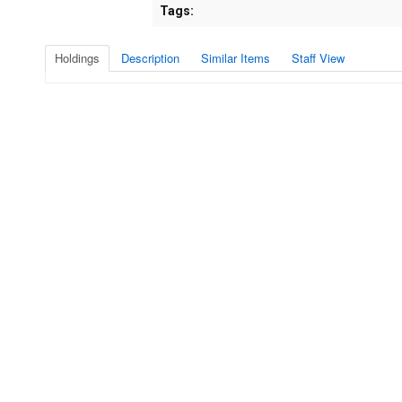
Tags:
Holdings
Description
Similar Items
Staff View