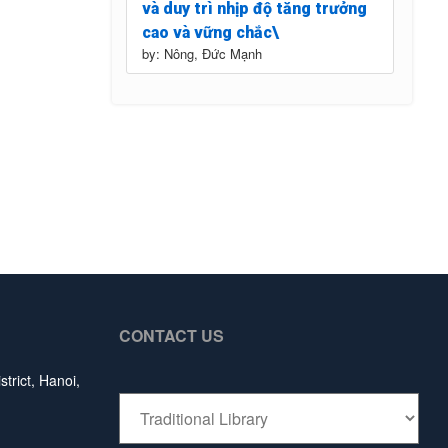
và duy trì nhịp độ tăng trưởng
cao và vững chắc\
by: Nông, Đức Mạnh
CONTACT US
trict, Hanoi,