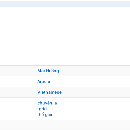
Mai Hương
Article
Vietnamese
chuyện lạ
tgdd
thế giới