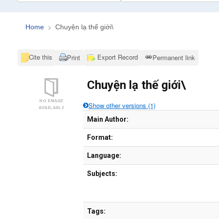
Home
Chuyện lạ thế giới\
Cite this
Export Record
Print
Permanent link
Chuyện lạ thế giới\
Show other versions (1)
Bibliographic Details
Main Author:
Format:
Language:
Subjects:
Tags: