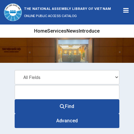
Skip to content
THE NATIONAL ASSEMBLY LIBRARY OF VIETNAM
ONLINE PUBLIC ACCESS CATALOG
Home
Services
News
Introduce
Find
Advanced