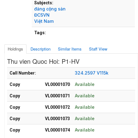
Subjects:
đảng cộng sản
ĐCSVN
Việt Nam
Tags:
Holdings
Description
Similar Items
Staff View
Thu vien Quoc Hoi: P1-HV
Holdings details from Thu vien Quoc Hoi: P1-HV
324.2597 V115k
Call Number:
Available
Copy
VL00001070
Available
Copy
VL00001071
Available
Copy
VL00001072
Available
Copy
VL00001073
Available
Copy
VL00001074