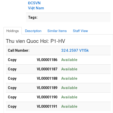
ĐCSVN
Việt Nam
Tags:
Holdings
Description
Similar Items
Staff View
Thu vien Quoc Hoi: P1-HV
Holdings details from Thu vien Quoc Hoi: P1-HV
324.2597 V115k
Call Number:
Available
Copy
VL00001186
Available
Copy
VL00001187
Available
Copy
VL00001188
Available
Copy
VL00001189
Available
Copy
VL00001190
Available
Copy
VL00001191