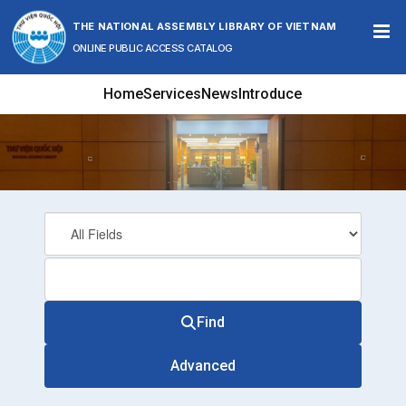
Skip to content
THE NATIONAL ASSEMBLY LIBRARY OF VIETNAM
ONLINE PUBLIC ACCESS CATALOG
Home
Services
News
Introduce
Find
Advanced