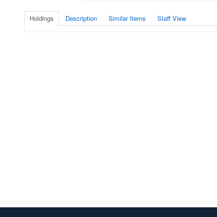
Holdings
Description
Similar Items
Staff View