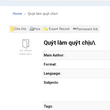
Home
Quýt làm quýt chịu\
Cite this
Export Record
Print
Permanent link
Quýt làm quýt chịu\
Bibliographic Details
Main Author:
Format:
Language:
Subjects:
Tags: