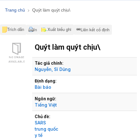
Trang chủ
Quýt làm quýt chịu\
Trích dẫn
Xuất biểu ghi
In
Liên kết cố định
Quýt làm quýt chịu\
Hiển thị chi tiết
Tác giả chính:
Nguyễn, Sĩ Dũng
Định dạng:
Bài báo
Ngôn ngữ:
Tiếng Việt
Chủ đề:
SARS
trung quốc
y tế