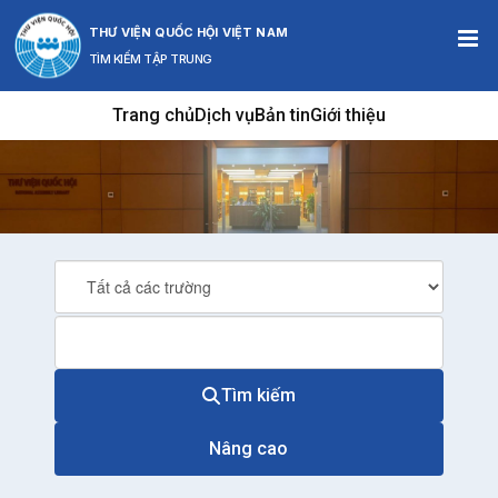
Bỏ qua nội dung này
THƯ VIỆN QUỐC HỘI VIỆT NAM
TÌM KIẾM TẬP TRUNG
Trang chủ
Dịch vụ
Bản tin
Giới thiệu
Tìm kiếm
Nâng cao