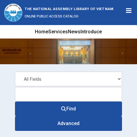
Skip to content
THE NATIONAL ASSEMBLY LIBRARY OF VIETNAM
ONLINE PUBLIC ACCESS CATALOG
Home
Services
News
Introduce
Find
Advanced