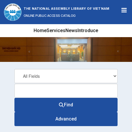
Skip to content
THE NATIONAL ASSEMBLY LIBRARY OF VIETNAM
ONLINE PUBLIC ACCESS CATALOG
Home
Services
News
Introduce
Find
Advanced