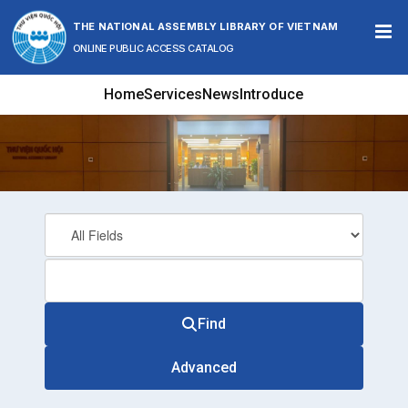
Skip to content
THE NATIONAL ASSEMBLY LIBRARY OF VIETNAM
ONLINE PUBLIC ACCESS CATALOG
Home
Services
News
Introduce
Find
Advanced