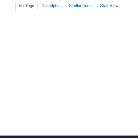
Holdings
Description
Similar Items
Staff View