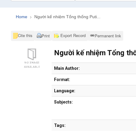
Home
Người kế nhiệm Tổng thống Puti...
Cite this
Export Record
Print
Permanent link
Người kế nhiệm Tổng thốn
Bibliographic Details
Main Author:
Format:
Language:
Subjects:
Tags: