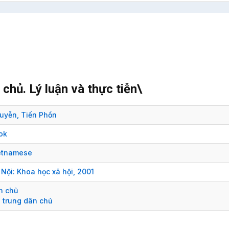
chủ. Lý luận và thực tiễn\
uyễn, Tiến Phồn
ok
etnamese
 Nội:
Khoa học xã hội,
2001
n chủ
p trung dân chủ