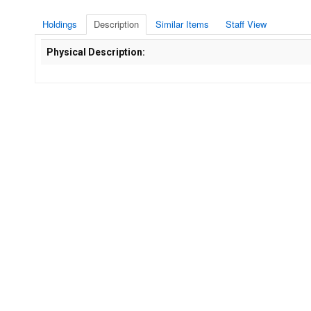
Holdings
Description
Similar Items
Staff View
Description
Physical Description: