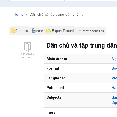
Home
Dân chủ và tập trung dân chủ....
Cite this
Export Record
Print
Permanent link
Dân chủ và tập trung dân 
Bibliographic Details
Ng
Main Author:
Bo
Format:
Vi
Language:
Hà
Published:
dâ
Subjects:
tậ
Tags: