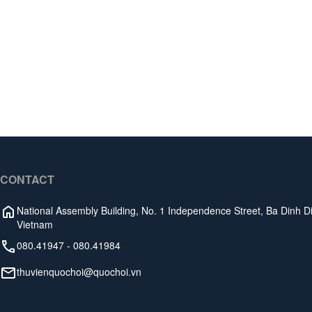
CONTACT
National Assembly Building, No. 1 Independence Street, Ba Dinh Dis
Vietnam
080.41947
-
080.41984
thuvienquochoi@quochoi.vn