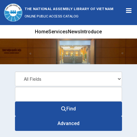
Skip to content
THE NATIONAL ASSEMBLY LIBRARY OF VIETNAM
ONLINE PUBLIC ACCESS CATALOG
Home
Services
News
Introduce
Find
Advanced