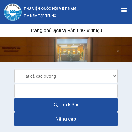
Bỏ qua nội dung này
THƯ VIỆN QUỐC HỘI VIỆT NAM
TÌM KIẾM TẬP TRUNG
Trang chủ
Dịch vụ
Bản tin
Giới thiệu
Tìm kiếm
Nâng cao