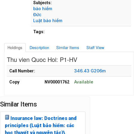
Subjects:
bảo hiểm
Đức
Luật bảo hiểm
Tags:
Holdings
Description
Similar Items
Staff View
Thu vien Quoc Hoi: P1-HV
Holdings details from Thu vien Quoc Hoi: P1-HV
346.43 G206m
Call Number:
Available
Copy
NV00001762
Similar Items
Insurance law: Doctrines and
principles (Luật bảo hiểm: các
học thuyết và nguyên tắc)\