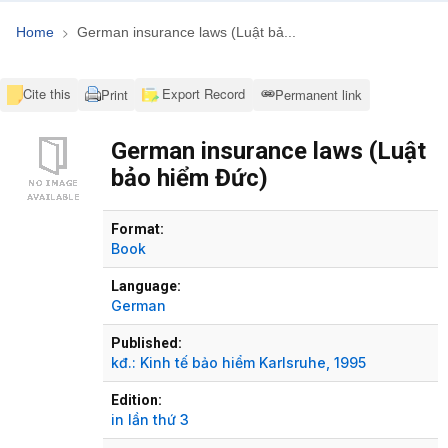
Home
German insurance laws (Luật bả...
Cite this
Export Record
Print
Permanent link
German insurance laws (Luật
bảo hiểm Đức)
Bibliographic Details
Format:
Book
Language:
German
Published:
kđ.:
Kinh tế bảo hiểm Karlsruhe,
1995
Edition:
in lần thứ 3