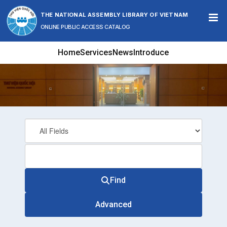
Skip to content
THE NATIONAL ASSEMBLY LIBRARY OF VIETNAM
ONLINE PUBLIC ACCESS CATALOG
Home
Services
News
Introduce
Find
Advanced