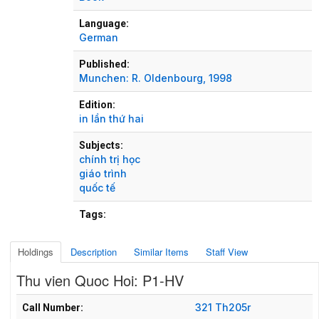
Language:
German
Published:
Munchen:
R. Oldenbourg,
1998
Edition:
in lần thứ hai
Subjects:
chính trị học
giáo trình
quốc tế
Tags:
Holdings
Description
Similar Items
Staff View
Thu vien Quoc Hoi: P1-HV
Holdings details from Thu vien Quoc Hoi: P1-HV
321 Th205r
Call Number: