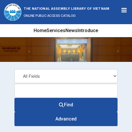
Skip to content
THE NATIONAL ASSEMBLY LIBRARY OF VIETNAM
ONLINE PUBLIC ACCESS CATALOG
Home
Services
News
Introduce
Find
Advanced