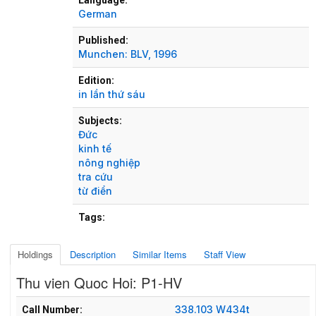
German
Published:
Munchen:
BLV,
1996
Edition:
in lần thứ sáu
Subjects:
Đức
kinh tế
nông nghiệp
tra cứu
từ điển
Tags:
Holdings
Description
Similar Items
Staff View
Thu vien Quoc Hoi: P1-HV
Holdings details from Thu vien Quoc Hoi: P1-HV
338.103 W434t
Call Number: