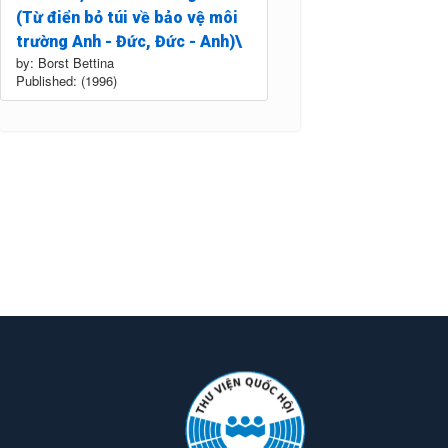
(Từ điển bỏ túi về bảo vệ môi
trường Anh - Đức, Đức - Anh)\
by: Borst Bettina
Published: (1996)