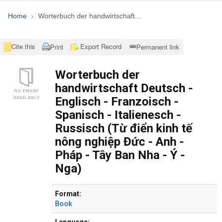
Home
Worterbuch der handwirtschaft...
Cite this
Export Record
Print
Permanent link
Worterbuch der
handwirtschaft Deutsch -
Englisch - Franzoisch -
Spanisch - Italienesch -
Russisch (Từ điển kinh tế
nông nghiệp Đức - Anh -
Pháp - Tây Ban Nha - Ý -
Nga)
Bibliographic Details
Format:
Book
Language: