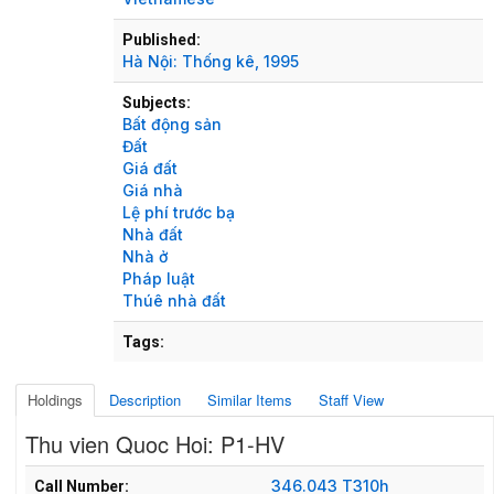
Published:
Hà Nội:
Thống kê,
1995
Subjects:
Bất động sản
Đất
Giá đất
Giá nhà
Lệ phí trước bạ
Nhà đất
Nhà ở
Pháp luật
Thúê nhà đất
Tags:
Holdings
Description
Similar Items
Staff View
Thu vien Quoc Hoi: P1-HV
Holdings details from Thu vien Quoc Hoi: P1-HV
346.043 T310h
Call Number: