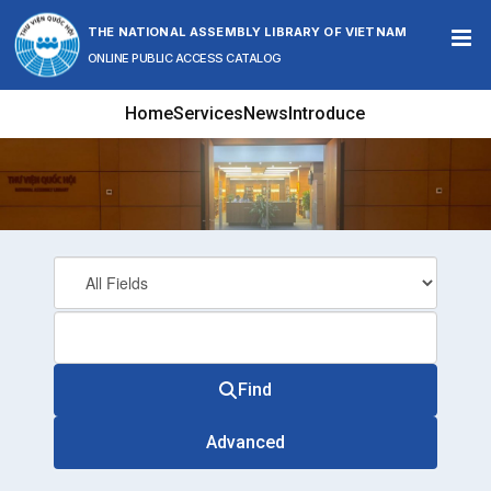
Skip to content
THE NATIONAL ASSEMBLY LIBRARY OF VIETNAM
ONLINE PUBLIC ACCESS CATALOG
Home
Services
News
Introduce
Find
Advanced