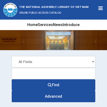
Skip to content
THE NATIONAL ASSEMBLY LIBRARY OF VIETNAM
ONLINE PUBLIC ACCESS CATALOG
Home
Services
News
Introduce
Find
Advanced