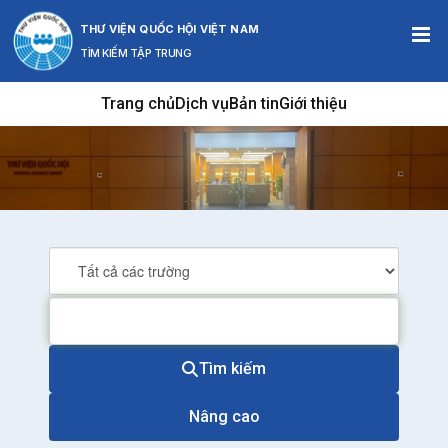
Bỏ qua nội dung này
THƯ VIỆN QUỐC HỘI VIỆT NAM
TÌM KIẾM TẬP TRUNG
Trang chủ
Dịch vụ
Bản tin
Giới thiệu
Tìm kiếm
Nâng cao