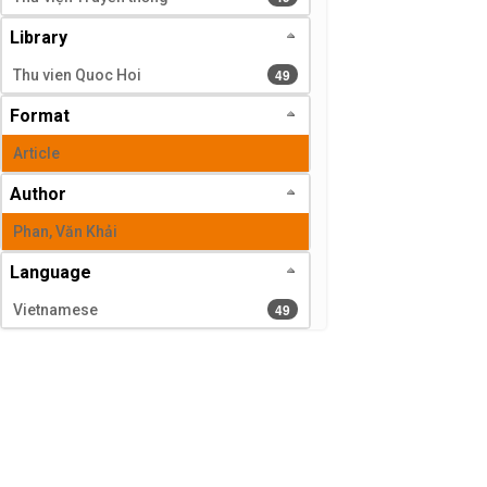
Library
49 results
49
Thu vien Quoc Hoi
Format
Article
Author
Phan, Văn Khải
Language
49 results
49
Vietnamese