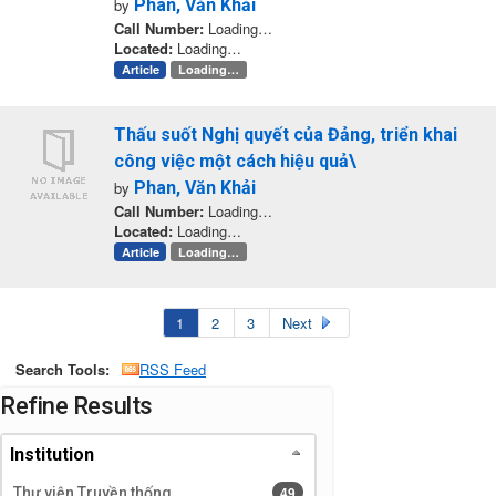
by
Phan, Văn Khải
Call Number:
Loading…
Located:
Loading…
Article
Loading…
Thấu suốt Nghị quyết của Đảng, triển khai
công việc một cách hiệu quả\
by
Phan, Văn Khải
Call Number:
Loading…
Located:
Loading…
Article
Loading…
1
2
3
Next
Search Tools:
RSS Feed
Page will reload when a filter is selected or excluded.
Refine Results
Institution
49 results
49
Thư viện Truyền thống