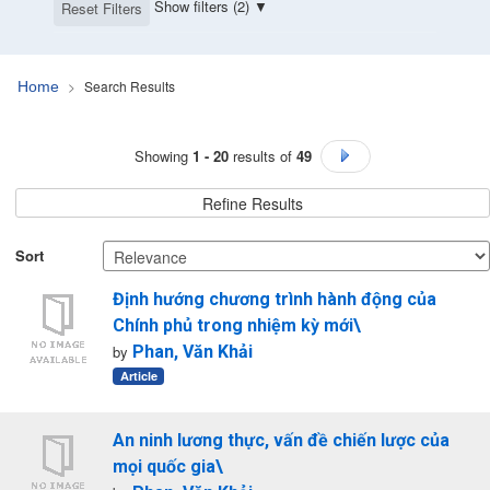
Show filters (2)
Reset Filters
Search Results
Home
Search Results
Showing
1 - 20
results of
49
Go to Next Page
Refine Results
Sort
Định hướng chương trình hành động của
Chính phủ trong nhiệm kỳ mới\
by
Phan, Văn Khải
Article
An ninh lương thực, vấn đề chiến lược của
mọi quốc gia\