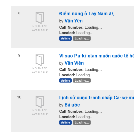
8
Điểm nóng ở Tây Nam á\
by
Văn Yên
Call Number:
Loading…
Located:
Loading…
Article
Loading…
9
Vì sao Pa-ki-xtan muốn quốc tế h
by
Văn Viễn
Call Number:
Loading…
Located:
Loading…
Article
Loading…
10
Lịch sử cuộc tranh chấp Ca-sơ-m
by
Bá ước
Call Number:
Loading…
Located:
Loading…
Article
Loading…