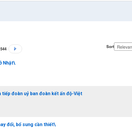
Sort
,544
Go to Next Page
ở Nhật\
tiếp đoàn uỷ ban đoàn kết ấn độ-Việt
ay đổi, bổ sung cần thiết\