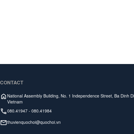
CONTACT
National Assembly Building, No. 1 Independence Street, Ba Dinh Dis
Vietnam
080.41947
-
080.41984
thuvienquochoi@quochoi.vn