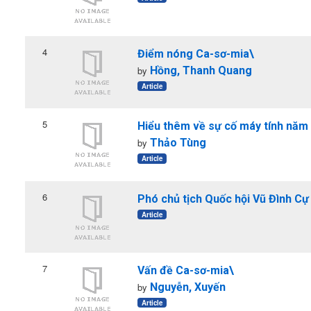
4
Điểm nóng Ca-sơ-mia\
by
Hồng, Thanh Quang
Article
5
Hiểu thêm về sự cố máy tính năm
by
Thảo Tùng
Article
6
Phó chủ tịch Quốc hội Vũ Đình Cự
Article
7
Vấn đề Ca-sơ-mia\
by
Nguyễn, Xuyến
Article