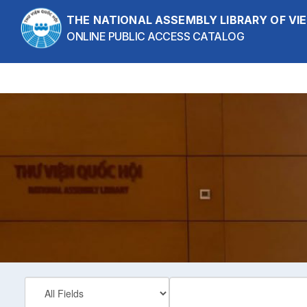
Showing
Skip to content
1 - 20
results of
32,544
THE NATIONAL ASSEMBLY LIBRARY OF V
ONLINE PUBLIC ACCESS CATALOG