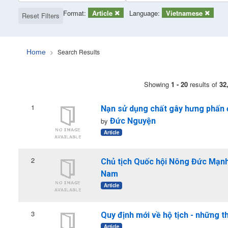
Page will reload when a filter is removed.
Applied Filters:
Format:
Remove Filter
Article
Language:
Remove Filter
Vietnamese
Reset Filters
Search Results
Home
Search Results
Showing
1 - 20
results of
32
1
Nạn sử dụng chất gây hưng phấn 
by
Đức Nguyện
Article
2
Chủ tịch Quốc hội Nông Đức Mạnh 
Nam
Article
3
Quy định mới về hộ tịch - những th
Article