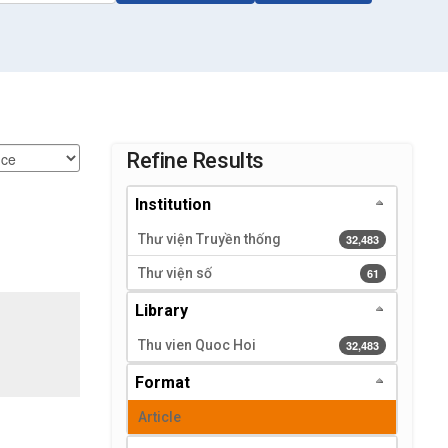
Page will reload when a filter is selected or excluded.
Refine Results
Institution
Thư viện Truyền thống
32,483 results
32,483
Thư viện số
61 results
61
Library
Thu vien Quoc Hoi
32,483 results
32,483
Format
Article