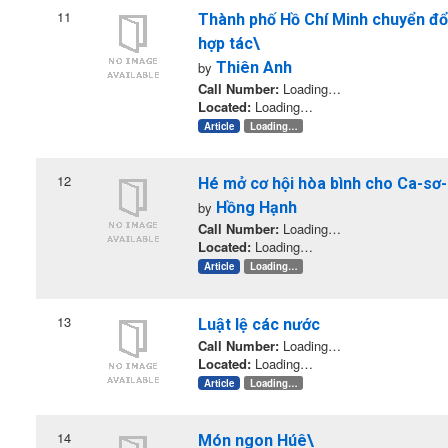
11
Thành phố Hồ Chí Minh chuyển đổi 
hợp tác\
by
Thiên Anh
Call Number:
Loading…
Located:
Loading…
Article
Loading…
12
Hé mở cơ hội hòa bình cho Ca-sơ-
by
Hồng Hạnh
Call Number:
Loading…
Located:
Loading…
Article
Loading…
13
Luật lệ các nước
Call Number:
Loading…
Located:
Loading…
Article
Loading…
14
Món ngon Húê\