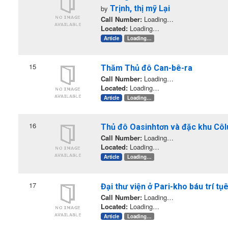
by
Trịnh, thị mỹ Lại
Call Number:
Loading…
Located:
Loading…
Article
Loading…
15
Thăm Thủ đô Can-bê-ra
Call Number:
Loading…
Located:
Loading…
Article
Loading…
16
Thủ đô Oasinhtơn và đặc khu Cô
Call Number:
Loading…
Located:
Loading…
Article
Loading…
17
Đại thư viện ở Pari-kho báu trí tụ
Call Number:
Loading…
Located:
Loading…
Article
Loading…