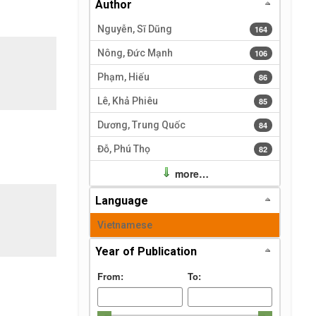
Author
Nguyễn, Sĩ Dũng
164 results
164
Nông, Đức Mạnh
106 results
106
Phạm, Hiếu
86 results
86
Lê, Khả Phiêu
85 results
85
Dương, Trung Quốc
84 results
84
Đỗ, Phú Thọ
82 results
82
more…
Language
Vietnamese
Year of Publication
From:
To: