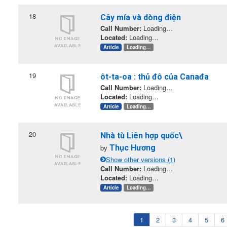
18
Cây mía và dòng điện
Call Number:
Loading…
Located:
Loading…
Article
Loading…
19
ôt-ta-oa : thủ đô của Canađa
Call Number:
Loading…
Located:
Loading…
Article
Loading…
20
Nhà tù Liên hợp quốc\
by
Thục Hương
Show other versions (1)
Call Number:
Loading…
Located:
Loading…
Article
Loading…
1
2
3
4
5
6