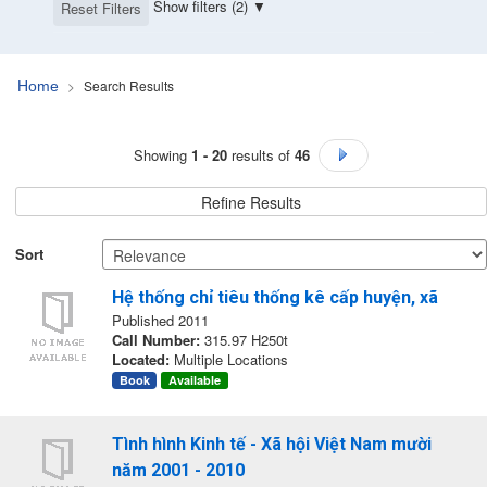
Show filters (2)
Reset Filters
Search Results
Home
Search Results
Showing
1 - 20
results of
46
Go to Next Page
Refine Results
Sort
Hệ thống chỉ tiêu thống kê cấp huyện, xã
Published 2011
Call Number:
315.97 H250t
Located:
Multiple Locations
Book
Available
Tình hình Kinh tế - Xã hội Việt Nam mười
năm 2001 - 2010