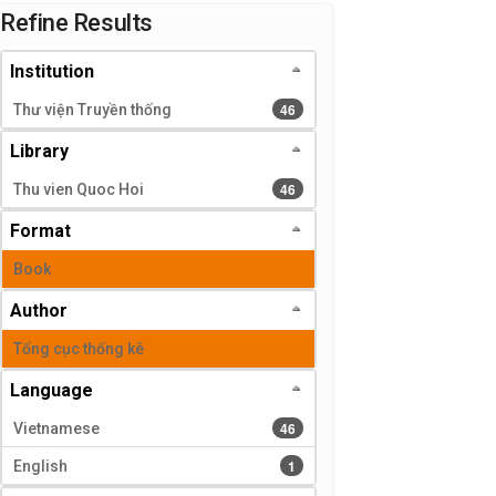
Page will reload when a filter is selected or excluded.
Refine Results
Institution
46 results
46
Thư viện Truyền thống
Library
46 results
46
Thu vien Quoc Hoi
Format
Book
Author
Tổng cục thống kê
Language
46 results
46
Vietnamese
1 results
1
English