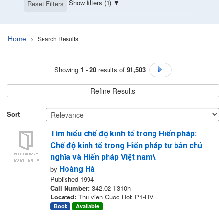
Show filters (1)
Reset Filters
Search Results
Home
Search Results
Showing
1 - 20
results of
91,503
Go to Next Page
Refine Results
Sort
Tìm hiểu chế độ kinh tế trong Hiến pháp:
Chế độ kinh tế trong Hiến pháp tư bản chủ
nghĩa và Hiến pháp Việt nam\
by
Hoàng Hà
Published 1994
Call Number:
342.02 T310h
Located:
Thu vien Quoc Hoi: P1-HV
Book
Available