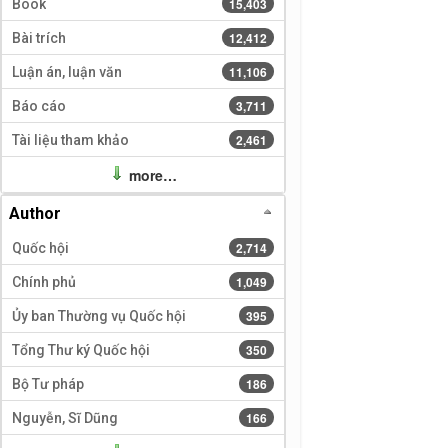
15,403 results
15,403
Book
12,412 results
12,412
Bài trích
11,106 results
11,106
Luận án, luận văn
3,711 results
3,711
Báo cáo
2,461 results
2,461
Tài liệu tham khảo
more…
Author
2,714 results
2,714
Quốc hội
1,049 results
1,049
Chính phủ
395 results
395
Ủy ban Thường vụ Quốc hội
350 results
350
Tổng Thư ký Quốc hội
186 results
186
Bộ Tư pháp
166 results
166
Nguyễn, Sĩ Dũng