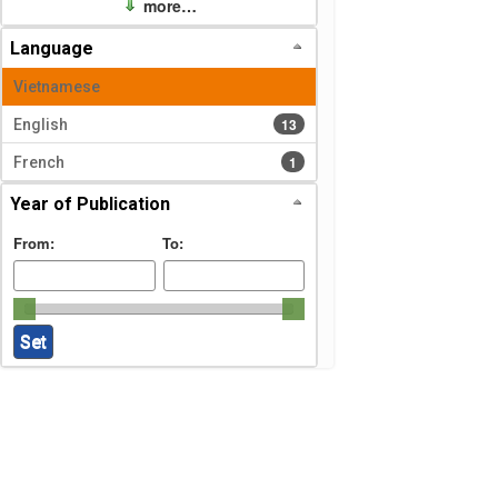
more…
Language
Vietnamese
13 results
13
English
1 results
1
French
Year of Publication
From:
To: