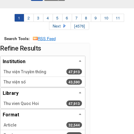
1
2
3
4
5
6
7
8
9
10
11
Next
[4576]
Search Tools:
RSS Feed
Page will reload when a filter is selected or excluded.
Refine Results
Institution
47,913 results
47,913
Thư viện Truyền thống
43,590 results
43,590
Thư viện số
Library
47,913 results
47,913
Thu vien Quoc Hoi
Format
32,544 results
32,544
Article