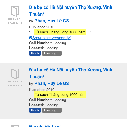
Địa bạ cổ Hà Nội huyện Thọ Xương, Vĩnh
Thuận/
by
Phan, Huy Lê GS
Published 2010
“…
Tủ sách Thăng Long 1000 năm
…”
Show other versions (2)
Call Number:
Loading…
Located:
Loading…
Book
Loading…
Địa bạ cổ Hà Nội huyện Thọ Xương, Vĩnh
Thuận/
by
Phan, Huy Lê GS
Published 2010
“…
Tủ sách Thăng Long 1000 năm
…”
Call Number:
Loading…
Located:
Loading…
Book
Loading…
Địa chí Hà Tây/