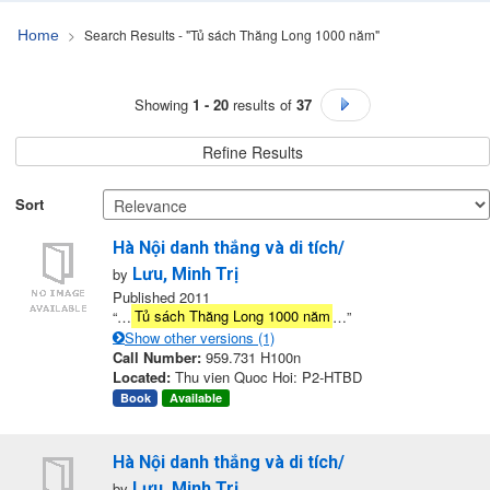
Search Results - "Tủ sách Thăng Long 1000 năm"
Home
Search Results - "Tủ sách
Showing
1 - 20
results of
37
Go to Next Page
Thăng Long 1000 năm"
Refine Results
Sort
Hà Nội danh thắng và di tích/
by
Lưu, Minh Trị
Published 2011
“…
Tủ sách Thăng Long 1000 năm
…”
Show other versions (1)
Call Number:
959.731 H100n
Located:
Thu vien Quoc Hoi: P2-HTBD
Book
Available
Hà Nội danh thắng và di tích/
by
Lưu, Minh Trị