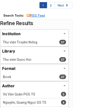
1
2
Next
Search Tools:
RSS Feed
Page will reload when a filter is selected or excluded.
Refine Results
Institution
37 results
37
Thư viện Truyền thống
Library
37 results
37
Thu vien Quoc Hoi
Format
37 results
37
Book
Author
5 results
5
Vũ Văn Quân PGS.TS
4 results
4
Nguyễn, Quang Ngọc GS.TS