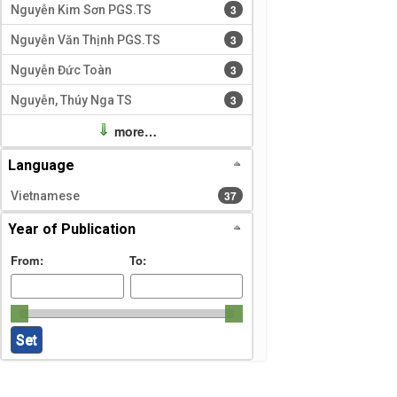
3 results
3
Nguyễn Kim Sơn PGS.TS
3 results
3
Nguyễn Văn Thịnh PGS.TS
3 results
3
Nguyễn Đức Toàn
3 results
3
Nguyễn, Thúy Nga TS
more…
Language
37 results
37
Vietnamese
Year of Publication
From:
To: