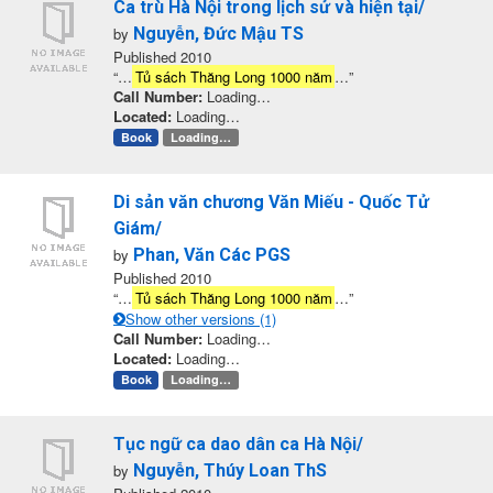
Ca trù Hà Nội trong lịch sử và hiện tại/
by
Nguyễn, Đức Mậu TS
Published 2010
“…
Tủ sách Thăng Long 1000 năm
…”
Call Number:
Loading…
Located:
Loading…
Book
Loading…
Di sản văn chương Văn Miếu - Quốc Tử
Giám/
by
Phan, Văn Các PGS
Published 2010
“…
Tủ sách Thăng Long 1000 năm
…”
Show other versions (1)
Call Number:
Loading…
Located:
Loading…
Book
Loading…
Tục ngữ ca dao dân ca Hà Nội/
by
Nguyễn, Thúy Loan ThS