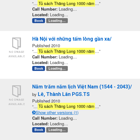
“…
Tủ sách Thăng Long 1000 năm
…”
Call Number:
Loading…
Located:
Loading…
Book
Loading…
Hà Nội với những tấm lòng gần xa/
Published 2010
“…
Tủ sách Thăng Long 1000 năm
…”
Call Number:
Loading…
Located:
Loading…
Book
Loading…
Năm trăm năm lịch Việt Nam (1544 - 2043)/
by
Lê, Thành Lân PGS.TS
Published 2010
“…
Tủ sách Thăng Long 1000 năm
…”
Show other versions (1)
Call Number:
Loading…
Located:
Loading…
Book
Loading…