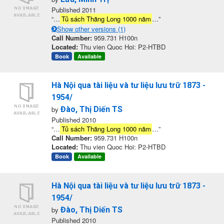
Published 2011
“…
Tủ sách Thăng Long 1000 năm
…”
Show other versions (1)
Call Number:
959.731 H100n
Located:
Thu vien Quoc Hoi: P2-HTBD
Book
Available
Hà Nội qua tài liệu và tư liệu lưu trữ 1873 -
1954/
by
Đào, Thị Diến TS
Published 2010
“…
Tủ sách Thăng Long 1000 năm
…”
Call Number:
959.731 H100n
Located:
Thu vien Quoc Hoi: P2-HTBD
Book
Available
Hà Nội qua tài liệu và tư liệu lưu trữ 1873 -
1954/
by
Đào, Thị Diến TS
Published 2010