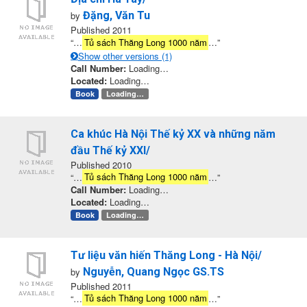
by
Đặng, Văn Tu
Published 2011
“…
Tủ sách Thăng Long 1000 năm
…”
Show other versions (1)
Call Number:
Loading…
Located:
Loading…
Book
Loading…
Ca khúc Hà Nội Thế kỷ XX và những năm
đầu Thế kỷ XXI/
Published 2010
“…
Tủ sách Thăng Long 1000 năm
…”
Call Number:
Loading…
Located:
Loading…
Book
Loading…
Tư liệu văn hiến Thăng Long - Hà Nội/
by
Nguyễn, Quang Ngọc GS.TS
Published 2011
“…
Tủ sách Thăng Long 1000 năm
…”