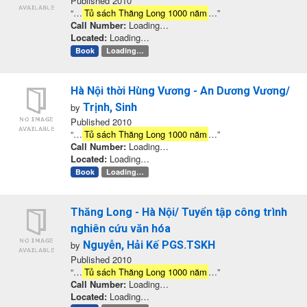
Published 2010
“…
Tủ sách Thăng Long 1000 năm
…”
Call Number:
Loading…
Located:
Loading…
Book
Loading…
Hà Nội thời Hùng Vương - An Dương Vương/
by
Trịnh, Sinh
Published 2010
“…
Tủ sách Thăng Long 1000 năm
…”
Call Number:
Loading…
Located:
Loading…
Book
Loading…
Thăng Long - Hà Nội/ Tuyển tập công trình
nghiên cứu văn hóa
by
Nguyễn, Hải Kế PGS.TSKH
Published 2010
“…
Tủ sách Thăng Long 1000 năm
…”
Call Number:
Loading…
Located:
Loading…