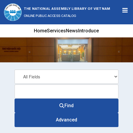
Skip to content
THE NATIONAL ASSEMBLY LIBRARY OF VIETNAM
ONLINE PUBLIC ACCESS CATALOG
Home
Services
News
Introduce
Find
Advanced