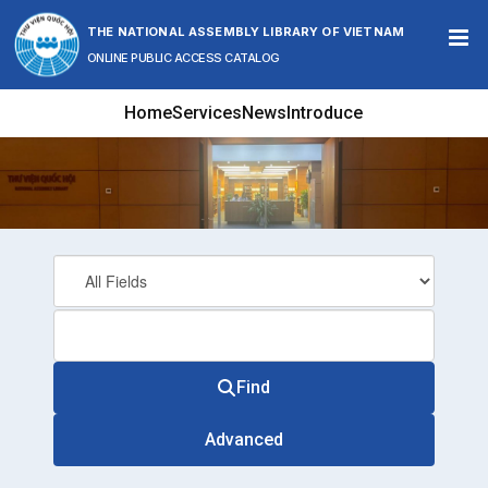
Skip to content
THE NATIONAL ASSEMBLY LIBRARY OF VIETNAM
ONLINE PUBLIC ACCESS CATALOG
Home
Services
News
Introduce
Find
Advanced