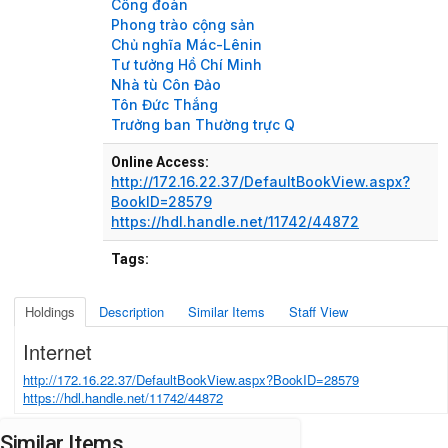
Công đoàn
Phong trào cộng sản
Chủ nghĩa Mác-Lênin
Tư tưởng Hồ Chí Minh
Nhà tù Côn Đảo
Tôn Đức Thắng
Trưởng ban Thường trực Q
Online Access:
http://172.16.22.37/DefaultBookView.aspx?
BookID=28579
https://hdl.handle.net/11742/44872
Tags:
Holdings
Description
Similar Items
Staff View
Internet
http://172.16.22.37/DefaultBookView.aspx?BookID=28579
https://hdl.handle.net/11742/44872
Similar Items