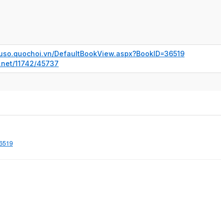
ieuso.quochoi.vn/DefaultBookView.aspx?BookID=36519
e.net/11742/45737
36519