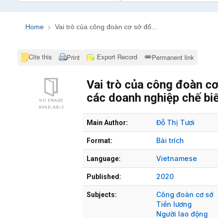
Home
Vai trò của công đoàn cơ sở đố...
Cite this
Export Record
Print
Permanent link
Vai trò của công đoàn cơ
các doanh nghiệp chế biế
Bibliographic Details
Đỗ Thị Tươi
Main Author:
Bài trích
Format:
Vietnamese
Language:
2020
Published:
Công đoàn cơ sở
Subjects:
Tiền lương
Người lao động