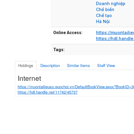
Doanh nghiệp
Chế biến
Chế tạo
Hà Nội
https://muontail
Online Access:
https://hdl.handl
Tags:
Holdings
Description
Similar Items
Staff View
Internet
https://muontailieuso.quochoi.vn/DefaultBookView.aspx?BookID=
https://hdl.handle.net/11742/45737